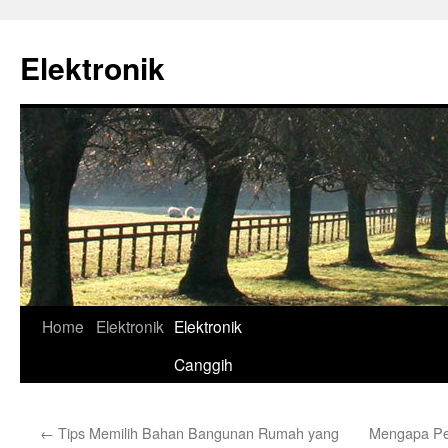
Skip
to
Elektronik
content
Home
Elektronik
Elektronik
Canggih
←
Tips Memilih Bahan Bangunan Rumah yang
Mengapa Pen