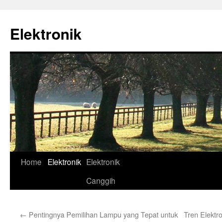
Skip
to
Elektronik
content
Home
Elektronik
Elektronik
Canggih
←
Pentingnya Pemilihan Lampu yang Tepat untuk
Tren Elektro