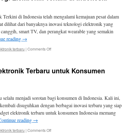
 Terkini di Indonesia telah mengalami kemajuan pesat dalam
at dilihat dari banyaknya inovasi teknologi elektronik yang
e canggih, smart TV, dan perangkat wearable yang semakin
nue reading
→
on
ektronik terbaru
|
Comments Off
Perkembangan
Teknologi
Elektronik
ektronik Terbaru untuk Konsumen
Terkini
di
Indonesia
u selalu menjadi sorotan bagi konsumen di Indonesia. Kali ini,
 kembali disuguhkan dengan berbagai inovasi terbaru yang siap
dget elektronik terbaru untuk konsumen Indonesia memang
Continue reading
→
on
ektronik terbaru
|
Comments Off
Peluncuran