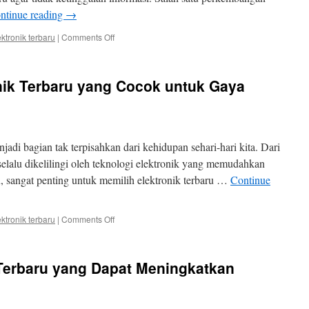
ntinue reading
→
on
ektronik terbaru
|
Comments Off
Perkembangan
Elektronik
Terbaru
ik Terbaru yang Cocok untuk Gaya
yang
Harus
Anda
Ketahui
enjadi bagian tak terpisahkan dari kehidupan sehari-hari kita. Dari
a selalu dikelilingi oleh teknologi elektronik yang memudahkan
itu, sangat penting untuk memilih elektronik terbaru …
Continue
on
ektronik terbaru
|
Comments Off
Rekomendasi
Elektronik
Terbaru
 Terbaru yang Dapat Meningkatkan
yang
Cocok
untuk
Gaya