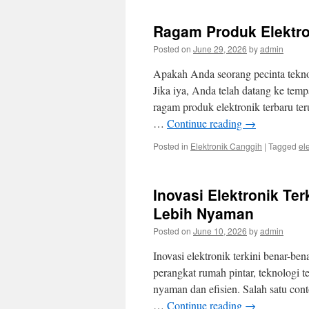
Ragam Produk Elektron
Posted on
June 29, 2026
by
admin
Apakah Anda seorang pecinta teknol
Jika iya, Anda telah datang ke tem
ragam produk elektronik terbaru te
…
Continue reading
→
Posted in
Elektronik Canggih
|
Tagged
el
Inovasi Elektronik T
Lebih Nyaman
Posted on
June 10, 2026
by
admin
Inovasi elektronik terkini benar-be
perangkat rumah pintar, teknologi 
nyaman dan efisien. Salah satu cont
…
Continue reading
→