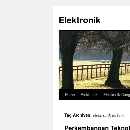
Skip
to
Elektronik
content
Home
Elektronik
Elektronik Cang
elektronik terbaru
Tag Archives:
Perkembangan Teknolog