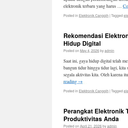
elektronik terbaru yang harus …
Co
Posted in
Elektronik Canggih
|
Tagged
el
Rekomendasi Elektron
Hidup Digital
Posted on
May 4, 2026
by
admin
Saat ini, gaya hidup digital telah m
bangun tidur hingga tidur lagi, kit
segala aktivitas kita. Oleh karena 
reading
→
Posted in
Elektronik Canggih
|
Tagged
el
Perangkat Elektronik
Produktivitas Anda
Posted on
April 21, 2026
by
admin