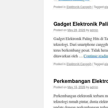
Posted in
Elektronik Canggih
|
Tagged
el
Gadget Elektronik Pali
Posted on
May 28, 2026
by
admin
Gadget Elektronik Paling Hits di T
teknologi. Dari smartphone canggih
terus berkembang pesat. Tidak hera
ditawarkan oleh …
Continue readi
Posted in
Elektronik Canggih
|
Tagged
el
Perkembangan Elektro
Posted on
May 16, 2026
by
admin
Perkembangan elektronik terbaru me
teknologi rumah pintar, dunia elekt
update dengan perkembangan terbaru