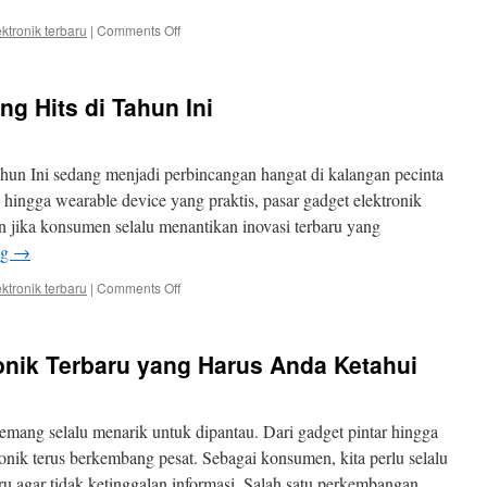
on
ektronik terbaru
|
Comments Off
Inovasi
Elektronik
Terkini
ng Hits di Tahun Ini
yang
Akan
Membuat
Hidup
ahun Ini sedang menjadi perbincangan hangat di kalangan pecinta
Anda
 hingga wearable device yang praktis, pasar gadget elektronik
Lebih
n jika konsumen selalu menantikan inovasi terbaru yang
Nyaman
ng
→
on
ektronik terbaru
|
Comments Off
Gadget
Elektronik
Paling
nik Terbaru yang Harus Anda Ketahui
Hits
di
Tahun
Ini
mang selalu menarik untuk dipantau. Dari gadget pintar hingga
ronik terus berkembang pesat. Sebagai konsumen, kita perlu selalu
 agar tidak ketinggalan informasi. Salah satu perkembangan