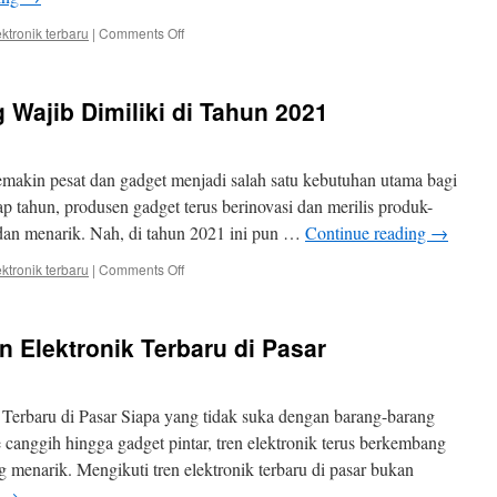
on
ektronik terbaru
|
Comments Off
Inovasi
Elektronik
Terkini
 Wajib Dimiliki di Tahun 2021
yang
Memudahkan
Kehidupan
Sehari-
emakin pesat dan gadget menjadi salah satu kebutuhan utama bagi
hari
ap tahun, produsen gadget terus berinovasi dan merilis produk-
 dan menarik. Nah, di tahun 2021 ini pun …
Continue reading
→
on
ektronik terbaru
|
Comments Off
7
Gadget
Terbaru
n Elektronik Terbaru di Pasar
yang
Wajib
Dimiliki
di
Terbaru di Pasar Siapa yang tidak suka dengan barang-barang
Tahun
 canggih hingga gadget pintar, tren elektronik terus berkembang
2021
 menarik. Mengikuti tren elektronik terbaru di pasar bukan
g
→