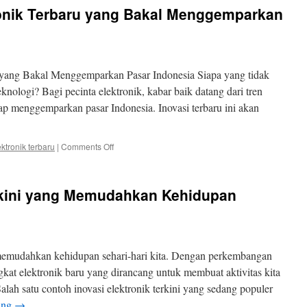
Terkini
ronik Terbaru yang Bakal Menggemparkan
untuk
Menunjang
Kinerja
Pekerjaan
Anda
 yang Bakal Menggemparkan Pasar Indonesia Siapa yang tidak
eknologi? Bagi pecinta elektronik, kabar baik datang dari tren
iap menggemparkan pasar Indonesia. Inovasi terbaru ini akan
on
ektronik terbaru
|
Comments Off
Tren
Teknologi
Elektronik
erkini yang Memudahkan Kehidupan
Terbaru
yang
Bakal
Menggemparkan
Pasar
n memudahkan kehidupan sehari-hari kita. Dengan perkembangan
Indonesia
gkat elektronik baru yang dirancang untuk membuat aktivitas kita
alah satu contoh inovasi elektronik terkini yang sedang populer
ing
→