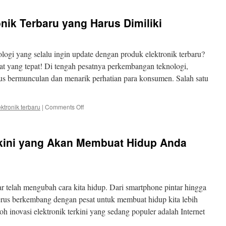
Gadget
Elektronik
ik Terbaru yang Harus Dimiliki
Terbaru
untuk
Konsumen
Indonesia
ogi yang selalu ingin update dengan produk elektronik terbaru?
pat yang tepat! Di tengah pesatnya perkembangan teknologi,
rus bermunculan dan menarik perhatian para konsumen. Salah satu
on
ektronik terbaru
|
Comments Off
Ragam
Produk
Elektronik
erkini yang Akan Membuat Hidup Anda
Terbaru
yang
Harus
Dimiliki
nar telah mengubah cara kita hidup. Dari smartphone pintar hingga
terus berkembang dengan pesat untuk membuat hidup kita lebih
oh inovasi elektronik terkini yang sedang populer adalah Internet