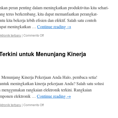
Hidup
nkan peran penting dalam meningkatkan produktivitas kita sehari-
Digital
ang terus berkembang, kita dapat memanfaatkan perangkat-
u kita bekerja lebih efisien dan efektif. Salah satu contoh
 dapat meningkatkan …
Continue reading
→
on
ektronik terbaru
|
Comments Off
Perangkat
Elektronik
Terbaru
Terkini untuk Menunjang Kinerja
yang
Dapat
Meningkatkan
Produktivitas
Anda
k Menunjang Kinerja Pekerjaan Anda Halo, pembaca setia!
ntuk meningkatkan kinerja pekerjaan Anda? Salah satu solusi
 menggunakan rangkaian elektronik terkini. Rangkaian
omponen elektronik …
Continue reading
→
on
ektronik terbaru
|
Comments Off
Rangkaian
Elektronik