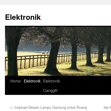
Skip
to
Elektronik
content
Home
Elektronik
Elektronik
Canggih
←
Inspirasi Desain Lampu Gantung untuk Ruang
Ide 