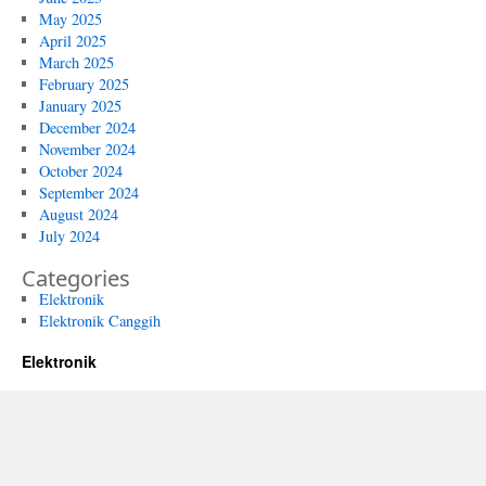
May 2025
April 2025
March 2025
February 2025
January 2025
December 2024
November 2024
October 2024
September 2024
August 2024
July 2024
Categories
Elektronik
Elektronik Canggih
Elektronik