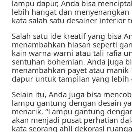
lampu dapur, Anda bisa mencipt
lebih hangat dan menyenangkan 
kata salah satu desainer interior
Salah satu ide kreatif yang bisa 
menambahkan hiasan seperti ga
kain warna-warni atau tali rafia
sentuhan bohemian. Anda juga b
menambahkan payet atau manik-
dapur untuk tampilan yang lebih 
Selain itu, Anda juga bisa menc
lampu gantung dengan desain ya
menarik. “Lampu gantung dengan
akan menjadi pusat perhatian da
kata seorang ahli dekorasi ruanga