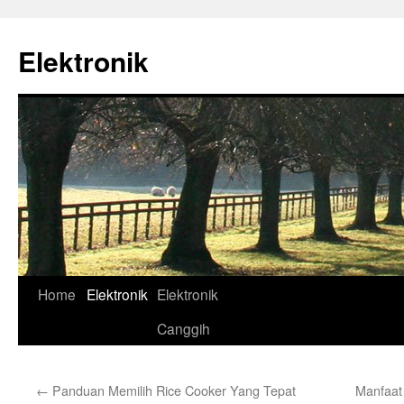
Skip
to
Elektronik
content
Home
Elektronik
Elektronik
Canggih
←
Panduan Memilih Rice Cooker Yang Tepat
Manfaat