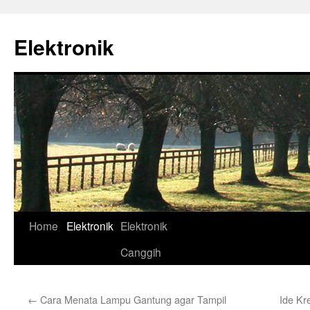
Skip
to
Elektronik
content
Home
Elektronik
Elektronik
Canggih
←
Cara Menata Lampu Gantung agar Tampil
Ide Kr