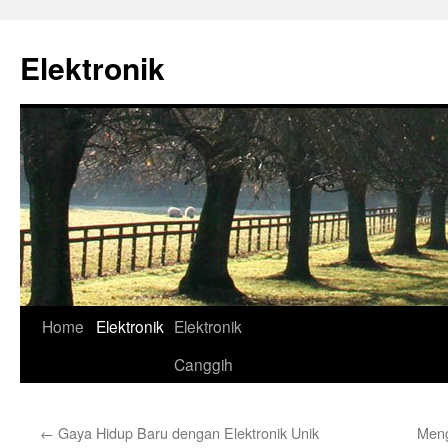
Skip
to
Elektronik
content
Home
Elektronik
Elektronik
Canggih
←
Gaya Hidup Baru dengan Elektronik Unik
Meng