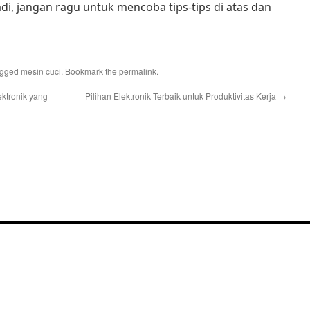
di, jangan ragu untuk mencoba tips-tips di atas dan
agged
mesin cuci
. Bookmark the
permalink
.
ktronik yang
Pilihan Elektronik Terbaik untuk Produktivitas Kerja
→