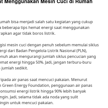
at Menggunakan Mesin Cuci di Rumah
umah bisa menjadi salah satu kegiatan yang cukup
a beberapa tips hemat energi saat menggunakan
apkan agar tidak boros listrik.
gisi mesin cuci dengan penuh sebelum memulai siklus
gi dari Badan Pengelola Listrik Nasional (PLN),
enuh akan mengurangi jumlah siklus pencucian yang
at energi hingga 50%. Jadi, jangan terburu-buru
jumlah sedikit.
ripada air panas saat mencuci pakaian. Menurut
eh Green Energy Foundation, penggunaan air panas
nsumsi energi listrik hingga 90% lebih banyak
in. Jadi, selama tidak ada noda yang sulit
dingin untuk mencuci pakaian.