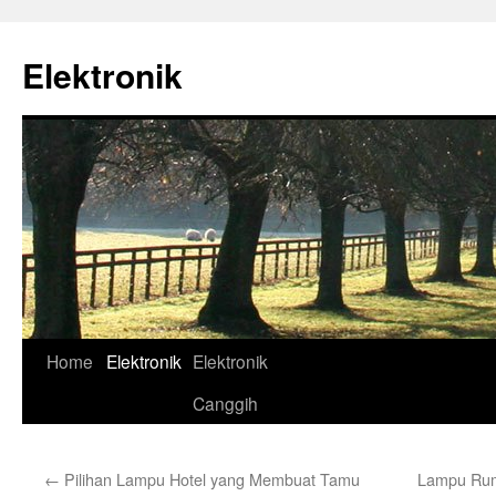
Skip
to
Elektronik
content
Home
Elektronik
Elektronik
Canggih
←
Pilihan Lampu Hotel yang Membuat Tamu
Lampu Rum