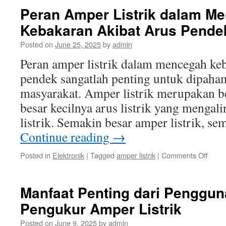
jenis
Peran Amper Listrik dalam M
Sakla
Kebakaran Akibat Arus Pende
Ampe
Listrik
Posted on
June 25, 2025
by
admin
dan
Fungs
Peran amper listrik dalam mencegah keb
pendek sangatlah penting untuk dipaham
masyarakat. Amper listrik merupakan 
besar kecilnya arus listrik yang mengali
listrik. Semakin besar amper listrik, s
Continue reading
→
on
Posted in
Elektronik
|
Tagged
amper listrik
|
Comments Off
Pera
Ampe
Listrik
Manfaat Penting dari Penggun
dala
Pengukur Amper Listrik
Menc
Keba
Posted on
June 9, 2025
by
admin
Akiba