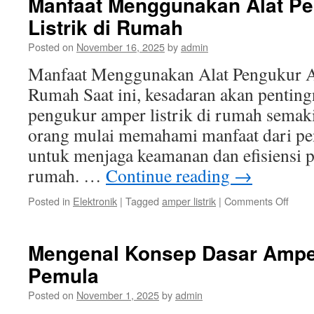
Manfaat Menggunakan Alat P
Listrik
Listrik di Rumah
untuk
Menc
Posted on
November 16, 2025
by
admin
Keba
Manfaat Menggunakan Alat Pengukur A
Rumah Saat ini, kesadaran akan penting
pengukur amper listrik di rumah semak
orang mulai memahami manfaat dari pen
untuk menjaga keamanan dan efisiensi p
rumah. …
Continue reading
→
on
Posted in
Elektronik
|
Tagged
amper listrik
|
Comments Off
Manf
Meng
Alat
Mengenal Konsep Dasar Amper
Peng
Pemula
Ampe
Listrik
Posted on
November 1, 2025
by
admin
di
Ruma