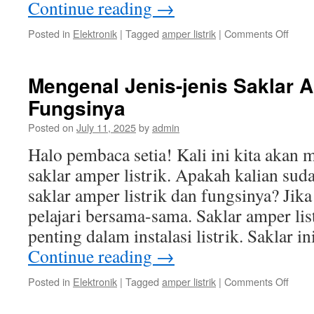
Continue reading
→
on
Posted in
Elektronik
|
Tagged
amper listrik
|
Comments Off
Cara
Meng
Kebo
Mengenal Jenis-jenis Saklar A
Listrik
Fungsinya
deng
Meng
Posted on
July 11, 2025
by
admin
Ampe
yang
Halo pembaca setia! Kali ini kita akan
Menga
saklar amper listrik. Apakah kalian sud
saklar amper listrik dan fungsinya? Jika
pelajari bersama-sama. Saklar amper lis
penting dalam instalasi listrik. Saklar 
Continue reading
→
on
Posted in
Elektronik
|
Tagged
amper listrik
|
Comments Off
Meng
Jenis