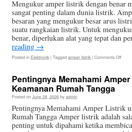
Mengukur amper listrik dengan benar 
dan
Fungs
sangat penting dalam dunia listrik. Amp
besaran yang mengukur besar arus listr
suatu rangkaian listrik. Untuk menguku
benar, diperlukan alat yang tepat dan
reading
→
on
Posted in
Elektronik
|
Tagged
amper listrik
|
Comments Off
Cara
Meng
Ampe
Pentingnya Memahami Amper L
Listrik
Keamanan Rumah Tangga
deng
Bena
Posted on
June 28, 2026
by
admin
Pentingnya Memahami Amper Listrik 
Rumah Tangga Amper listrik adalah sala
penting untuk dipahami ketika membic