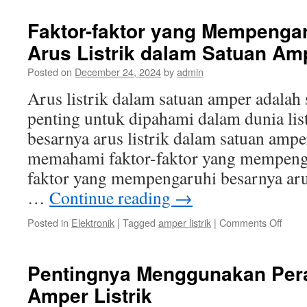
Menc
Kebo
Faktor-faktor yang Mempenga
Arus
Arus Listrik dalam Satuan Am
Listrik
dan
Posted on
December 24, 2024
by
admin
Baha
bagi
Arus listrik dalam satuan amper adalah 
Manu
penting untuk dipahami dalam dunia lis
besarnya arus listrik dalam satuan amper
memahami faktor-faktor yang mempenga
faktor yang mempengaruhi besarnya arus
…
Continue reading
→
on
Posted in
Elektronik
|
Tagged
amper listrik
|
Comments Off
Fakto
faktor
yang
Pentingnya Menggunakan Per
Memp
Amper Listrik
Besa
Arus