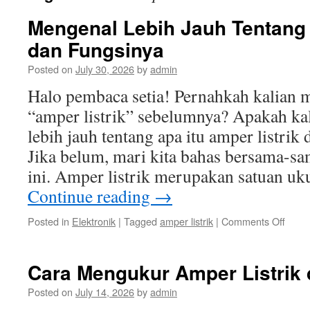
Mengenal Lebih Jauh Tentang 
dan Fungsinya
Posted on
July 30, 2026
by
admin
Halo pembaca setia! Pernahkah kalian m
“amper listrik” sebelumnya? Apakah ka
lebih jauh tentang apa itu amper listrik
Jika belum, mari kita bahas bersama-sam
ini. Amper listrik merupakan satuan u
Continue reading
→
on
Posted in
Elektronik
|
Tagged
amper listrik
|
Comments Off
Meng
Lebih
Jauh
Cara Mengukur Amper Listrik
Tent
Ampe
Posted on
July 14, 2026
by
admin
Listrik