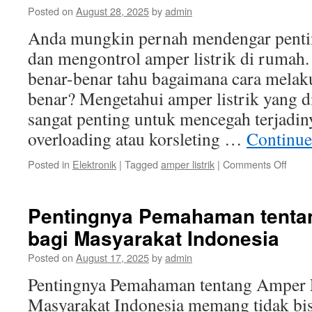
Peng
Posted on
August 28, 2025
by
admin
Ampe
yang
Anda mungkin pernah mendengar penti
Tepat
dan mengontrol amper listrik di rumah.
benar-benar tahu bagaimana cara mela
benar? Mengetahui amper listrik yang 
sangat penting untuk mencegah terjadin
overloading atau korsleting …
Continue
on
Posted in
Elektronik
|
Tagged
amper listrik
|
Comments Off
Cara
Meng
dan
Pentingnya Pemahaman tentan
Mengo
bagi Masyarakat Indonesia
Ampe
Listrik
Posted on
August 17, 2025
by
admin
di
Ruma
Pentingnya Pemahaman tentang Amper L
Masyarakat Indonesia memang tidak bi