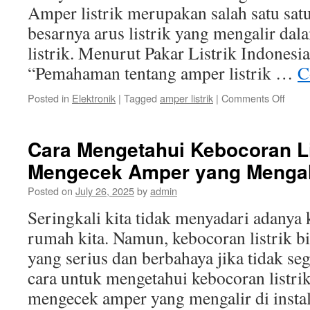
Amper listrik merupakan salah satu sa
besarnya arus listrik yang mengalir dal
listrik. Menurut Pakar Listrik Indones
“Pemahaman tentang amper listrik …
C
on
Posted in
Elektronik
|
Tagged
amper listrik
|
Comments Off
Penti
Pema
tenta
Cara Mengetahui Kebocoran Li
Ampe
Mengecek Amper yang Mengal
Listrik
bagi
Posted on
July 26, 2025
by
admin
Masya
Indon
Seringkali kita tidak menyadari adanya k
rumah kita. Namun, kebocoran listrik b
yang serius dan berbahaya jika tidak sege
cara untuk mengetahui kebocoran listri
mengecek amper yang mengalir di instala