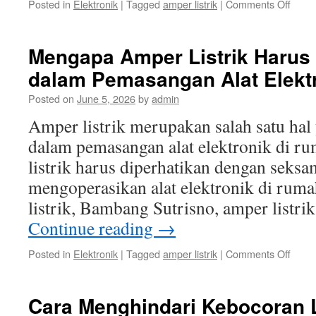
on
Posted in
Elektronik
|
Tagged
amper listrik
|
Comments Off
Menj
Keam
dan
Mengapa Amper Listrik Harus 
Kesta
dalam Pemasangan Alat Elekt
Listrik
deng
Posted on
June 5, 2026
by
admin
Mema
Kons
Amper listrik merupakan salah satu hal
Ampe
dalam pemasangan alat elektronik di 
listrik harus diperhatikan dengan seksam
mengoperasikan alat elektronik di rum
listrik, Bambang Sutrisno, amper listri
Continue reading
→
on
Posted in
Elektronik
|
Tagged
amper listrik
|
Comments Off
Meng
Ampe
Listrik
Cara Menghindari Kebocoran L
Haru