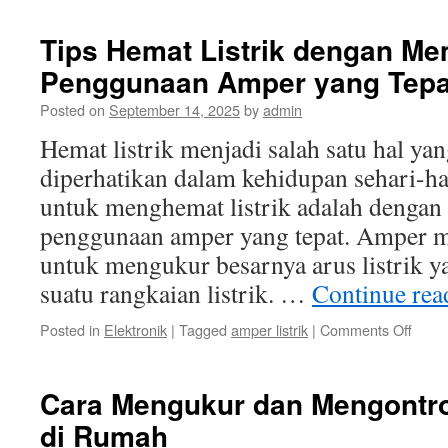
Ampe
Listrik
Tips Hemat Listrik dengan M
dala
Penggunaan Amper yang Tepa
Siste
Kelist
Posted on
September 14, 2025
by
admin
Indon
Hemat listrik menjadi salah satu hal ya
diperhatikan dalam kehidupan sehari-har
untuk menghemat listrik adalah denga
penggunaan amper yang tepat. Amper 
untuk mengukur besarnya arus listrik y
suatu rangkaian listrik. …
Continue re
on
Posted in
Elektronik
|
Tagged
amper listrik
|
Comments Off
Tips
Hema
Listrik
Cara Mengukur dan Mengontro
deng
di Rumah
Mema