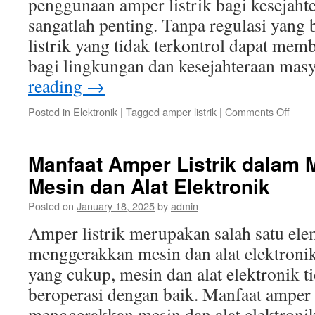
penggunaan amper listrik bagi kesejaht
sangatlah penting. Tanpa regulasi yang
listrik yang tidak terkontrol dapat me
bagi lingkungan dan kesejahteraan mas
reading
→
on
Posted in
Elektronik
|
Tagged
amper listrik
|
Comments Off
Pera
Pemer
dala
Manfaat Amper Listrik dalam
Meng
Mesin dan Alat Elektronik
Peng
Ampe
Posted on
January 18, 2025
by
admin
Listrik
bagi
Amper listrik merupakan salah satu el
Kesej
menggerakkan mesin dan alat elektronik
Masya
yang cukup, mesin dan alat elektronik t
beroperasi dengan baik. Manfaat amper 
menggerakkan mesin dan alat elektronik