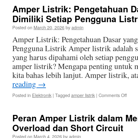
Dekat
Amper Listrik: Pengetahuan D
tenta
Dimiliki Setiap Pengguna Listr
Ampe
Listrik
Posted on
March 20, 2026
by
admin
dan
Peng
Amper Listrik: Pengetahuan Dasar yang
pada
Pengguna Listrik Amper listrik adalah s
Kelist
Ruma
yang harus dipahami oleh setiap penggun
amper listrik? Mengapa penting untuk 
kita bahas lebih lanjut. Amper listrik, 
reading
→
on
Posted in
Elektronik
|
Tagged
amper listrik
|
Comments Off
Ampe
Listrik
Peng
Peran Amper Listrik dalam Me
Dasa
Overload dan Short Circuit
yang
Haru
Posted on
March 4, 2026
by
admin
Dimili