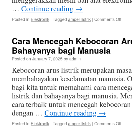
…
Continue reading
→
on
Posted in
Elektronik
|
Tagged
amper listrik
|
Comments Off
Manf
Ampe
Listrik
Cara Mencegah Kebocoran Aru
dala
Bahayanya bagi Manusia
Meng
Mesi
Posted on
January 7, 2025
by
admin
dan
Alat
Kebocoran arus listrik merupakan masal
Elekt
membahayakan keselamatan manusia. Ole
bagi kita untuk memahami cara menceg
listrik dan bahayanya bagi manusia. Men
cara terbaik untuk mencegah kebocoran a
dengan …
Continue reading
→
on
Posted in
Elektronik
|
Tagged
amper listrik
|
Comments Off
Cara