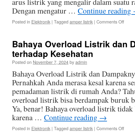
arus listrik yang mengalir dalam suatu r
Dengan mengatur …
Continue reading
on
Posted in
Elektronik
|
Tagged
amper listrik
|
Comments Off
Tips
Hema
Listrik
Bahaya Overload Listrik dan
deng
terhadap Kesehatan
Meng
Peng
Posted on
November 7, 2024
by
admin
Ampe
Listrik
Bahaya Overload Listrik dan Dampakny
Pernahkah Anda merasa kesal karena s
pemadaman listrik di rumah Anda? Ta
overload listrik bisa berdampak buruk 
Ya, benar! Bahaya overload listrik tida
karena …
Continue reading
→
on
Posted in
Elektronik
|
Tagged
amper listrik
|
Comments Off
Baha