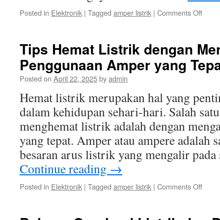
on
Posted in
Elektronik
|
Tagged
amper listrik
|
Comments Off
Penti
Mema
Kons
Tips Hemat Listrik dengan Me
Ampe
Penggunaan Amper yang Tepa
Listrik
dala
Posted on
April 22, 2025
by
admin
Siste
Kelist
Hemat listrik merupakan hal yang penti
dalam kehidupan sehari-hari. Salah satu
menghemat listrik adalah dengan meng
yang tepat. Amper atau ampere adalah 
besaran arus listrik yang mengalir pada 
Continue reading
→
on
Posted in
Elektronik
|
Tagged
amper listrik
|
Comments Off
Tips
Hema
Listrik