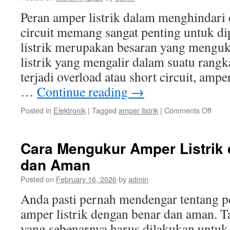
Setia
Peran amper listrik dalam menghindari 
Peng
circuit memang sangat penting untuk d
Listrik
listrik merupakan besaran yang menguku
listrik yang mengalir dalam suatu rangka
terjadi overload atau short circuit, ampe
…
Continue reading
→
on
Posted in
Elektronik
|
Tagged
amper listrik
|
Comments Off
Pera
Ampe
Listrik
Cara Mengukur Amper Listrik
dala
dan Aman
Mengh
Overl
Posted on
February 16, 2026
by
admin
dan
Short
Anda pasti pernah mendengar tentang 
Circui
amper listrik dengan benar dan aman. T
yang sebenarnya harus dilakukan untu