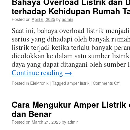
Bahaya Overload Listrik dan
deng
terhadap Kehidupan Rumah T
Meng
Peng
Posted on
April 6, 2025
by
admin
Ampe
yang
Saat ini, bahaya overload listrik menjad
Tepat
serius yang dihadapi oleh banyak rumah
listrik terjadi ketika terlalu banyak per
dicolokkan ke dalam satu sumber listrik
daya yang dapat ditangani oleh sumber l
Continue reading
→
on
Posted in
Elektronik
|
Tagged
amper listrik
|
Comments Off
Baha
Overl
Listrik
Cara Mengukur Amper Listrik
dan
dan Benar
Damp
terha
Posted on
March 21, 2025
by
admin
Kehi
Ruma