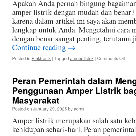
Apakah Anda pernah bingung bagaiman
Tang
amper listrik dengan mudah dan benar? 
karena dalam artikel ini saya akan me
lengkap untuk Anda. Mengetahui cara m
dengan benar sangat penting, terutama 
Continue reading
→
on
Posted in
Elektronik
|
Tagged
amper listrik
|
Comments Off
Cara
Meng
Ampe
Peran Pemerintah dalam Meng
Listrik
Penggunaan Amper Listrik bag
deng
Muda
Masyarakat
dan
Bena
Posted on
January 29, 2025
by
admin
Amper listrik merupakan salah satu ke
kehidupan sehari-hari. Peran pemerint