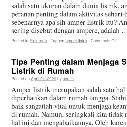
salah satu ukuran dalam dunia listrik, 
peranan penting dalam aktivitas sehari-h
sebenarnya apa sih amper listrik itu? Am
sering disebut dengan ampere, adalah
on
Posted in
Elektronik
|
Tagged
amper listrik
|
Comments Off
Ampe
Listrik
Apa
Tips Penting dalam Menjaga S
itu,
Listrik di Rumah
Meng
Penti
Posted on
April 21, 2026
by
admin
dan
Baga
Amper listrik merupakan salah satu hal
Meng
diperhatikan dalam rumah tangga. Stabil
baik sangatlah vital untuk menjaga ke
di rumah. Namun, seringkali kita tidak
hal ini dan mengabaikannya. Oleh kare