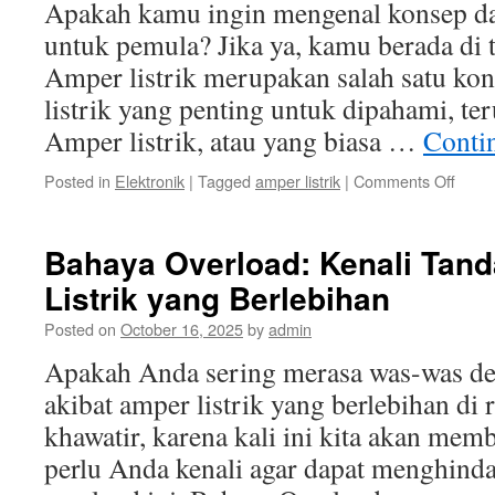
Apakah kamu ingin mengenal konsep das
untuk pemula? Jika ya, kamu berada di 
Amper listrik merupakan salah satu kon
listrik yang penting untuk dipahami, te
Amper listrik, atau yang biasa …
Conti
on
Posted in
Elektronik
|
Tagged
amper listrik
|
Comments Off
Meng
Kons
Dasa
Bahaya Overload: Kenali Tan
Ampe
Listrik yang Berlebihan
Listrik
untuk
Posted on
October 16, 2025
by
admin
Pemu
Apakah Anda sering merasa was-was de
akibat amper listrik yang berlebihan d
khawatir, karena kali ini kita akan mem
perlu Anda kenali agar dapat menghinda