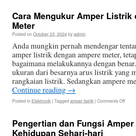
Overl
Listrik
Cara Mengukur Amper Listrik
dan
Meter
Damp
terha
Posted on
October 23, 2024
by
admin
Kese
Anda mungkin pernah mendengar tenta
amper listrik dengan ampere meter, tet
bagaimana melakukannya dengan benar. 
ukuran dari besarnya arus listrik yang 
rangkaian listrik. Sedangkan ampere me
Continue reading
→
on
Posted in
Elektronik
|
Tagged
amper listrik
|
Comments Off
Cara
Meng
Ampe
Pengertian dan Fungsi Amper 
Listrik
Kehidupan Sehari-hari
deng