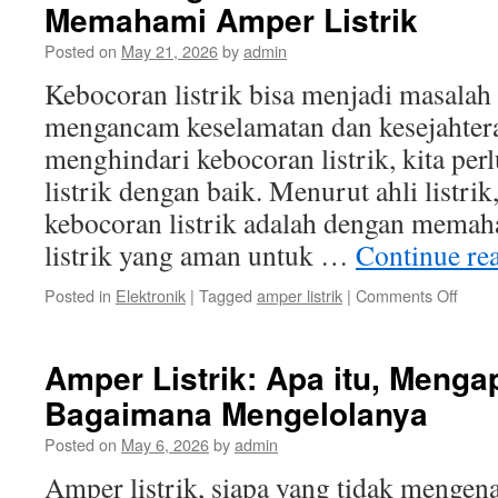
Memahami Amper Listrik
Diper
dala
Posted on
May 21, 2026
by
admin
Pema
Alat
Kebocoran listrik bisa menjadi masalah 
Elekt
mengancam keselamatan dan kesejahtera
di
Ruma
menghindari kebocoran listrik, kita p
listrik dengan baik. Menurut ahli listri
kebocoran listrik adalah dengan memah
listrik yang aman untuk …
Continue re
on
Posted in
Elektronik
|
Tagged
amper listrik
|
Comments Off
Cara
Mengh
Kebo
Amper Listrik: Apa itu, Menga
Listrik
Bagaimana Mengelolanya
deng
Mema
Posted on
May 6, 2026
by
admin
Ampe
Listrik
Amper listrik, siapa yang tidak mengenal