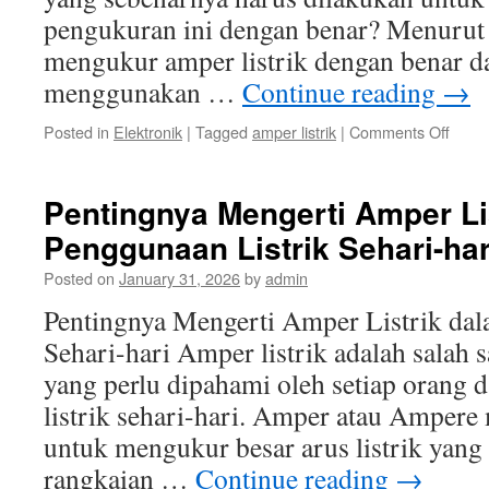
pengukuran ini dengan benar? Menurut p
mengukur amper listrik dengan benar d
menggunakan …
Continue reading
→
on
Posted in
Elektronik
|
Tagged
amper listrik
|
Comments Off
Cara
Meng
Ampe
Pentingnya Mengerti Amper Li
Listrik
Penggunaan Listrik Sehari-har
deng
Bena
Posted on
January 31, 2026
by
admin
dan
Ama
Pentingnya Mengerti Amper Listrik dal
Sehari-hari Amper listrik adalah salah 
yang perlu dipahami oleh setiap orang
listrik sehari-hari. Amper atau Ampere
untuk mengukur besar arus listrik yang
rangkaian …
Continue reading
→