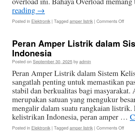
overload ini. Bahaya Overload memang
reading
→
on
Posted in
Elektronik
|
Tagged
amper listrik
|
Comments Off
Baha
Overl
Kenal
Peran Amper Listrik dalam Sis
Tand
Indonesia
tanda
Ampe
Posted on
September 30, 2025
by
admin
Listrik
yang
Peran Amper Listrik dalam Sistem Kelis
Berle
sangatlah penting untuk memastikan pas
stabil dan berkualitas bagi masyarakat. 
merupakan satuan yang mengukur besarn
mengalir dalam suatu rangkaian listrik.
kelistrikan Indonesia, peran amper …
C
on
Posted in
Elektronik
|
Tagged
amper listrik
|
Comments Off
Pera