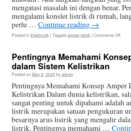
mengatasi masalah ini dengan benar. Pe
mengalami konslet listrik di rumah, la
perlu …
Continue reading
→
on
Posted in
Elektronik
|
Tagged
amper listrik
|
Comments Off
Lang
langk
Menga
Pentingnya Memahami Konsep
Masa
dalam Sistem Kelistrikan
Konsl
Listrik
Posted on
May 8, 2025
by
admin
di
Ruma
Pentingnya Memahami Konsep Amper Li
deng
Kelistrikan Dalam dunia kelistrikan, sa
Bena
sangat penting untuk dipahami adalah a
listrik merupakan satuan pengukuran 
besarnya arus listrik yang mengalir dal
listrik. Pentingnya memahami …
Conti