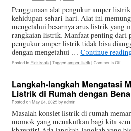
Arus
Penggunaan alat pengukur amper listrik
Pend
kehidupan sehari-hari. Alat ini memung
mengetahui besarnya arus listrik yang m
rangkaian listrik. Manfaat penting dari
pengukur amper listrik tidak bisa dian
dengan mengetahui …
Continue readin
on
Posted in
Elektronik
|
Tagged
amper listrik
|
Comments Off
Manf
Penti
dari
Langkah-langkah Mengatasi M
Peng
Listrik di Rumah dengan Bena
Alat
Peng
Posted on
May 24, 2025
by
admin
Ampe
Listrik
Masalah konslet listrik di rumah mema
momok yang menakutkan bagi kita sem
khawatir! Ada langkah-langkah yang bi