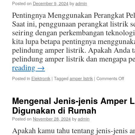
Posted on
December 9, 2024
by
admin
Listrik
dala
Pentingnya Menggunakan Perangkat Pel
Satu
Saat ini, penggunaan perangkat listrik
Ampe
seiring dengan perkembangan teknologi
kita lupa betapa pentingnya menggunak
pelindung amper listrik. Apakah Anda t
pelindung amper listrik dan mengapa 
reading
→
on
Posted in
Elektronik
|
Tagged
amper listrik
|
Comments Off
Penti
Meng
Peran
Mengenal Jenis-jenis Amper L
Pelin
Digunakan di Rumah
Ampe
Listrik
Posted on
November 28, 2024
by
admin
Apakah kamu tahu tentang jenis-jenis a