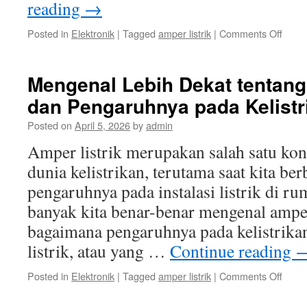
reading
→
on
Posted in
Elektronik
|
Tagged
amper listrik
|
Comments Off
Tips
Penti
dala
Mengenal Lebih Dekat tentang
Menj
dan Pengaruhnya pada Kelist
Stabil
Ampe
Posted on
April 5, 2026
by
admin
Listrik
di
Amper listrik merupakan salah satu ko
Ruma
dunia kelistrikan, terutama saat kita be
pengaruhnya pada instalasi listrik di r
banyak kita benar-benar mengenal amper
bagaimana pengaruhnya pada kelistrik
listrik, atau yang …
Continue reading
on
Posted in
Elektronik
|
Tagged
amper listrik
|
Comments Off
Meng
Lebih