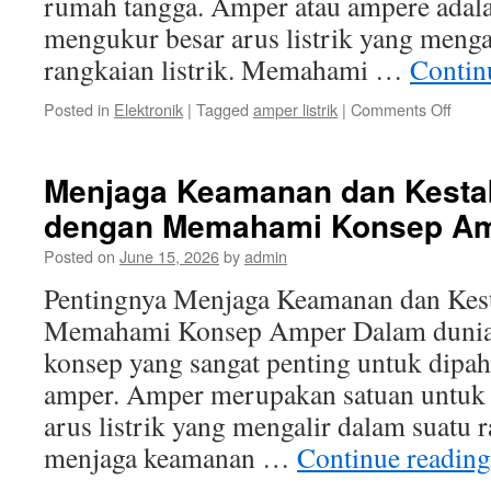
rumah tangga. Amper atau ampere adala
mengukur besar arus listrik yang menga
rangkaian listrik. Memahami …
Contin
on
Posted in
Elektronik
|
Tagged
amper listrik
|
Comments Off
Penti
Mema
Ampe
Menjaga Keamanan dan Kestabi
Listrik
dengan Memahami Konsep A
untuk
Keam
Posted on
June 15, 2026
by
admin
Ruma
Tang
Pentingnya Menjaga Keamanan dan Kest
Memahami Konsep Amper Dalam dunia li
konsep yang sangat penting untuk dipa
amper. Amper merupakan satuan untuk
arus listrik yang mengalir dalam suatu 
menjaga keamanan …
Continue readin