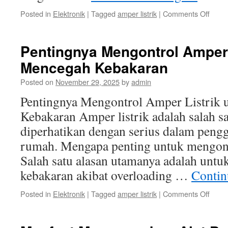
on
Posted in
Elektronik
|
Tagged
amper listrik
|
Comments Off
Penti
Menge
Ampe
Pentingnya Mengontrol Amper 
Listrik
Mencegah Kebakaran
dala
Peng
Posted on
November 29, 2025
by
admin
Listrik
Sehar
Pentingnya Mengontrol Amper Listrik
hari
Kebakaran Amper listrik adalah salah sa
diperhatikan dengan serius dalam pengg
rumah. Mengapa penting untuk mengontr
Salah satu alasan utamanya adalah untu
kebakaran akibat overloading …
Contin
on
Posted in
Elektronik
|
Tagged
amper listrik
|
Comments Off
Penti
Mengo
Ampe