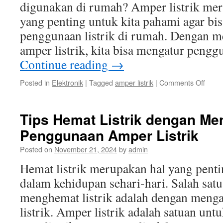
digunakan di rumah? Amper listrik mer
yang penting untuk kita pahami agar b
penggunaan listrik di rumah. Dengan me
amper listrik, kita bisa mengatur pengg
Continue reading
→
on
Posted in
Elektronik
|
Tagged
amper listrik
|
Comments Off
Meng
Jenis
jenis
Tips Hemat Listrik dengan Me
Ampe
Penggunaan Amper Listrik
Listrik
yang
Posted on
November 21, 2024
by
admin
Digu
di
Hemat listrik merupakan hal yang pent
Ruma
dalam kehidupan sehari-hari. Salah satu
menghemat listrik adalah dengan meng
listrik. Amper listrik adalah satuan un