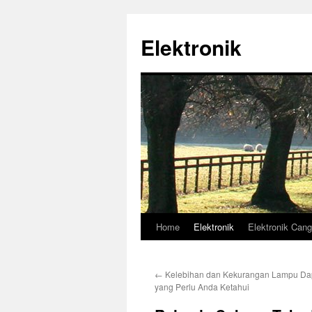
Skip
to
Elektronik
content
Home
Elektronik
Elektronik Cang
←
Kelebihan dan Kekurangan Lampu Da
yang Perlu Anda Ketahui