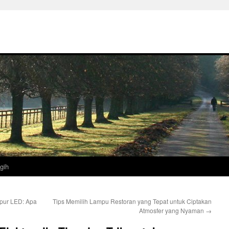
gih
pur LED: Apa
Tips Memilih Lampu Restoran yang Tepat untuk Ciptakan
Atmosfer yang Nyaman
→