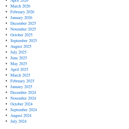
April 2026
March 2026
February 2026
January 2026
December 2025
November 2025
October 2025
September 2025
August 2025
July 2025
June 2025
May 2025
April 2025
March 2025
February 2025
January 2025
December 2024
November 2024
October 2024
September 2024
August 2024
July 2024