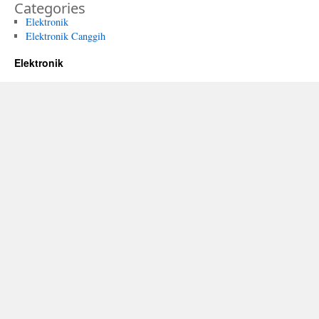
Categories
Elektronik
Elektronik Canggih
Elektronik