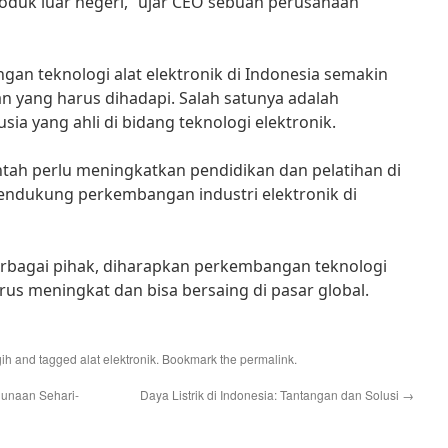
oduk luar negeri,” ujar CEO sebuah perusahaan
n teknologi alat elektronik di Indonesia semakin
n yang harus dihadapi. Salah satunya adalah
a yang ahli di bidang teknologi elektronik.
tah perlu meningkatkan pendidikan dan pelatihan di
mendukung perkembangan industri elektronik di
rbagai pihak, diharapkan perkembangan teknologi
erus meningkat dan bisa bersaing di pasar global.
gih
and tagged
alat elektronik
. Bookmark the
permalink
.
gunaan Sehari-
Daya Listrik di Indonesia: Tantangan dan Solusi
→