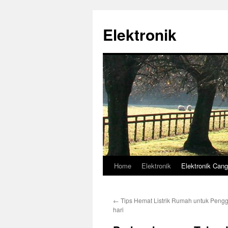
Skip
to
Elektronik
content
Home
Elektronik
Elektronik Cang
←
Tips Hemat Listrik Rumah untuk Peng
hari