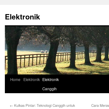
Skip
to
Elektronik
content
Home
Elektronik
Elektronik
Canggih
←
Kulkas Pintar: Teknologi Canggih untuk
Cara Meraw