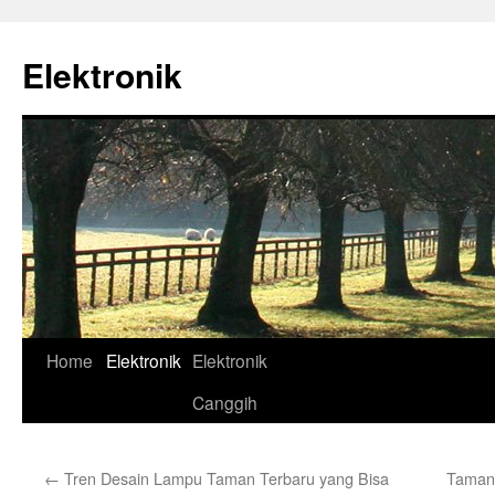
Skip
to
Elektronik
content
Home
Elektronik
Elektronik
Canggih
←
Tren Desain Lampu Taman Terbaru yang Bisa
Taman 