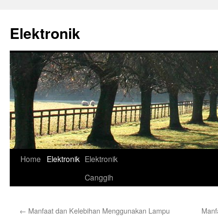
Skip
to
Elektronik
content
Home
Elektronik
Elektronik
Canggih
←
Manfaat dan Kelebihan Menggunakan Lampu
Manf