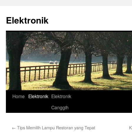
Skip
to
Elektronik
content
Home
Elektronik
Elektronik
Canggih
←
Tips Memilih Lampu Restoran yang Tepat
K