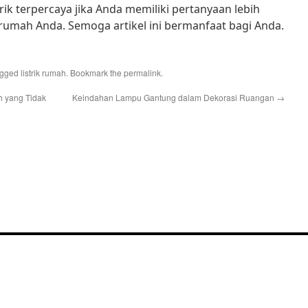
trik terpercaya jika Anda memiliki pertanyaan lebih
ik rumah Anda. Semoga artikel ini bermanfaat bagi Anda.
agged
listrik rumah
. Bookmark the
permalink
.
 yang Tidak
Keindahan Lampu Gantung dalam Dekorasi Ruangan
→