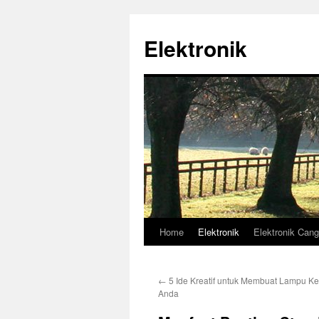
Skip
to
Elektronik
content
Home
Elektronik
Elektronik Cang
←
5 Ide Kreatif untuk Membuat Lampu K
Anda