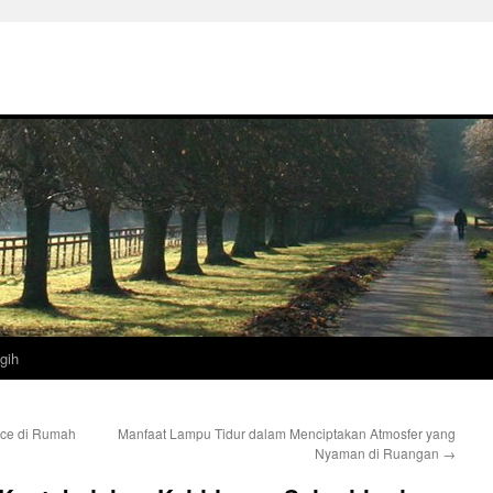
gih
ece di Rumah
Manfaat Lampu Tidur dalam Menciptakan Atmosfer yang
Nyaman di Ruangan
→