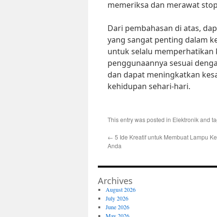
memeriksa dan merawat stop 
Dari pembahasan di atas, da
yang sangat penting dalam keh
untuk selalu memperhatikan 
penggunaannya sesuai dengan
dan dapat meningkatkan kesa
kehidupan sehari-hari.
This entry was posted in
Elektronik
and t
←
5 Ide Kreatif untuk Membuat Lampu K
Anda
Archives
August 2026
July 2026
June 2026
May 2026