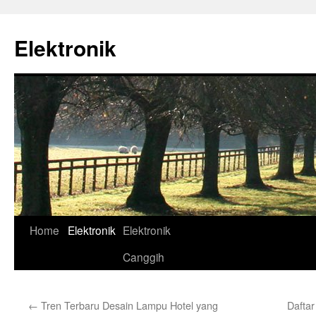
Skip
to
Elektronik
content
Home
Elektronik
Elektronik
Canggih
←
Tren Terbaru Desain Lampu Hotel yang
Daftar