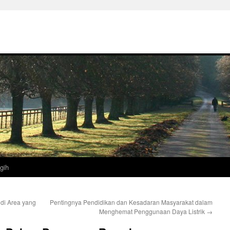
gih
di Area yang
Pentingnya Pendidikan dan Kesadaran Masyarakat dalam
Menghemat Penggunaan Daya Listrik
→