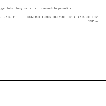
agged
bahan bangunan rumah
. Bookmark the
permalink
.
 untuk Rumah
Tips Memilih Lampu Tidur yang Tepat untuk Ruang Tidur
Anda
→