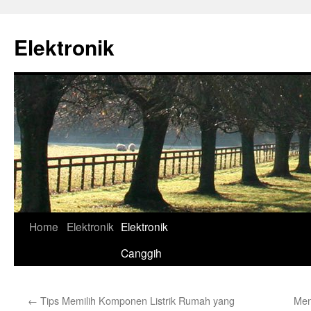
Skip
to
Elektronik
content
Home
Elektronik
Elektronik
Canggih
←
Tips Memilih Komponen Listrik Rumah yang
Men