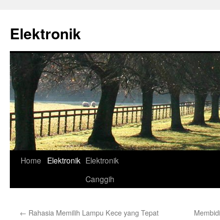
Skip
to
Elektronik
content
Home
Elektronik
Elektronik
Canggih
←
Rahasia Memilih Lampu Kece yang Tepat
Membidi