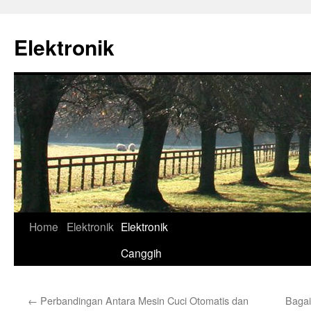
Skip
to
Elektronik
content
Home
Elektronik
Elektronik
Canggih
←
Perbandingan Antara Mesin Cuci Otomatis dan
Baga