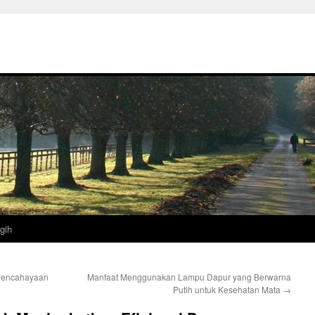
gih
 Pencahayaan
Manfaat Menggunakan Lampu Dapur yang Berwarna
Putih untuk Kesehatan Mata
→