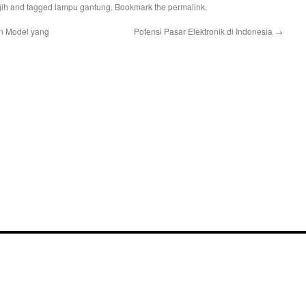
gih
and tagged
lampu gantung
. Bookmark the
permalink
.
n Model yang
Potensi Pasar Elektronik di Indonesia
→