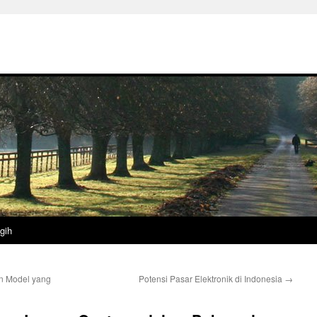
gih
n Model yang
Potensi Pasar Elektronik di Indonesia
→