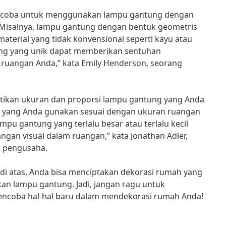
mencoba untuk menggunakan lampu gantung dengan
. Misalnya, lampu gantung dengan bentuk geometris
terial yang tidak konvensional seperti kayu atau
ung yang unik dapat memberikan sentuhan
 ruangan Anda,” kata Emily Henderson, seorang
tikan ukuran dan proporsi lampu gantung yang Anda
ng yang Anda gunakan sesuai dengan ukuran ruangan
ampu gantung yang terlalu besar atau terlalu kecil
an visual dalam ruangan,” kata Jonathan Adler,
n pengusaha.
 di atas, Anda bisa menciptakan dekorasi rumah yang
n lampu gantung. Jadi, jangan ragu untuk
encoba hal-hal baru dalam mendekorasi rumah Anda!