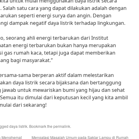
 kita untuk mulai menggunakan daya listrik secara
. Salah satu cara yang dapat dilakukan adalah dengan
barukan seperti energi surya dan angin. Dengan
ngi dampak negatif daya listrik terhadap lingkungan.
o, seorang ahli energi terbarukan dari Institut
aatan energi terbarukan bukan hanya merupakan
si gas rumah kaca, tetapi juga dapat memberikan
ang bagi masyarakat.”
bersama-sama berperan aktif dalam melestarikan
an daya listrik secara bijaksana dan bertanggung
g jawab untuk mewariskan bumi yang hijau dan sehat
emua itu dimulai dari keputusan kecil yang kita ambil
 mulai dari sekarang!
agged
daya listrik
. Bookmark the
permalink
.
ra Menghemat
Mengatasi Masalah Umum pada Saklar Lampu di Rumah