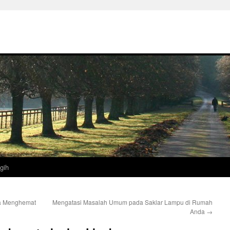
gih
ra Menghemat
Mengatasi Masalah Umum pada Saklar Lampu di Rumah
Anda
→