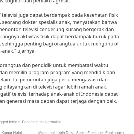
 kognitif dan perilaku agresif.
 televisi juga dapat berdampak pada kesehatan fisik
, seorang dokter spesialis anak, menyatakan bahwa
 menonton televisi cenderung kurang bergerak dan
urangnya aktivitas fisik dapat berdampak buruk pada
, sehingga penting bagi orangtua untuk mengontrol
-anak,” ujarnya.
i orangtua dan pendidik untuk membatasi waktu
 dan memilih program-program yang mendidik dan
elain itu, pemerintah juga perlu mengawasi dan
ditayangkan di televisi agar lebih ramah anak.
tif televisi terhadap anak-anak di Indonesia dapat
aan generasi masa depan dapat terjaga dengan baik.
agged
televisi
. Bookmark the
permalink
.
 Kamar Hotel
Mengenal Lebih Dekat Servis Elektronik: Pentingnya