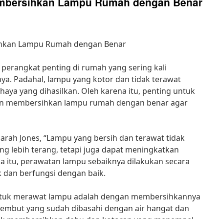
mbersihkan Lampu Rumah dengan Benar
hkan Lampu Rumah dengan Benar
perangkat penting di rumah yang sering kali
a. Padahal, lampu yang kotor dan tidak terawat
haya yang dihasilkan. Oleh karena itu, penting untuk
an membersihkan lampu rumah dengan benar agar
 Sarah Jones, “Lampu yang bersih dan terawat tidak
g lebih terang, tetapi juga dapat meningkatkan
na itu, perawatan lampu sebaiknya dilakukan secara
ik dan berfungsi dengan baik.
untuk merawat lampu adalah dengan membersihkannya
 lembut yang sudah dibasahi dengan air hangat dan