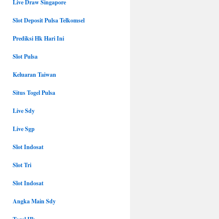
Live Draw Singapore
Slot Deposit Pulsa Telkomsel
Prediksi Hk Hari Ini
Slot Pulsa
Keluaran Taiwan
Situs Togel Pulsa
Live Sdy
Live Sgp
Slot Indosat
Slot Tri
Slot Indosat
Angka Main Sdy