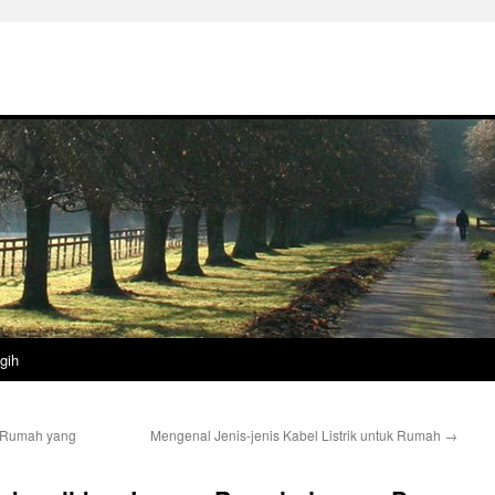
gih
 Rumah yang
Mengenal Jenis-jenis Kabel Listrik untuk Rumah
→