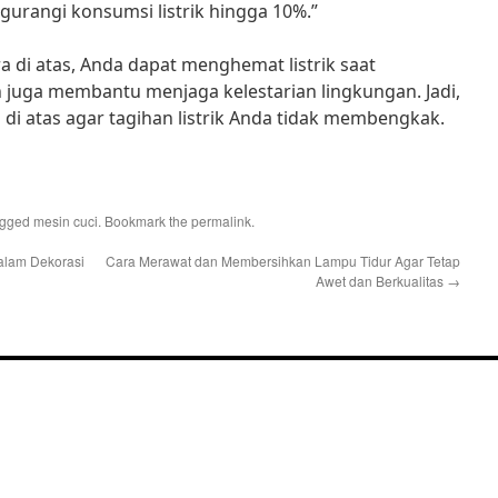
urangi konsumsi listrik hingga 10%.”
di atas, Anda dapat menghemat listrik saat
juga membantu menjaga kelestarian lingkungan. Jadi,
s di atas agar tagihan listrik Anda tidak membengkak.
agged
mesin cuci
. Bookmark the
permalink
.
lam Dekorasi
Cara Merawat dan Membersihkan Lampu Tidur Agar Tetap
Awet dan Berkualitas
→