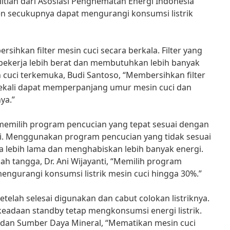
itian dari Asosiasi Penghematan Energi Indonesia
en secukupnya dapat mengurangi konsumsi listrik
sihkan filter mesin cuci secara berkala. Filter yang
ekerja lebih berat dan membutuhkan lebih banyak
n cuci terkemuka, Budi Santoso, “Membersihkan filter
 sekali dapat memperpanjang umur mesin cuci dan
ya.”
k memilih program pencucian yang tepat sesuai dengan
ci. Menggunakan program pencucian yang tidak sesuai
 lebih lama dan menghabiskan lebih banyak energi.
h tangga, Dr. Ani Wijayanti, “Memilih program
engurangi konsumsi listrik mesin cuci hingga 30%.”
setelah selesai digunakan dan cabut colokan listriknya.
keadaan standby tetap mengkonsumsi energi listrik.
dan Sumber Daya Mineral, “Mematikan mesin cuci