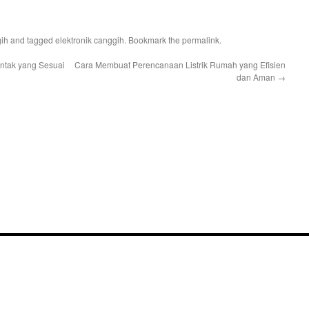
gih
and tagged
elektronik canggih
. Bookmark the
permalink
.
ontak yang Sesuai
Cara Membuat Perencanaan Listrik Rumah yang Efisien
dan Aman
→