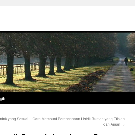
gih
ontak yang Sesuai
Cara Membuat Perencanaan Listrik Rumah yang Efisien
dan Aman
→