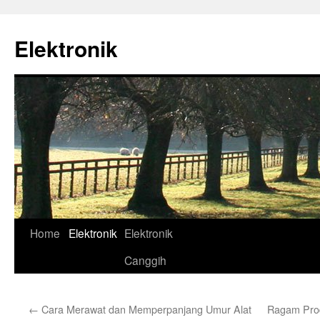
Skip
to
Elektronik
content
Home
Elektronik
Elektronik
Canggih
←
Cara Merawat dan Memperpanjang Umur Alat
Ragam Prod